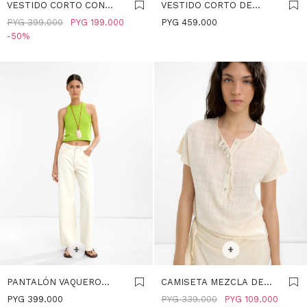
VESTIDO CORTO CON
VESTIDO CORTO DE
BORDADOS 100%
LENTEJUELAS - CRUDO
PYG
399.000
PYG
199.000
PYG
459.000
ALGODÓN - CRUDO
50
SELECCIONAR TALLE
SELECCIONAR TALLE
+
+
PANTALÓN VAQUERO
CAMISETA MEZCLA DE
100% ALGODÓN - CRUDO
LINO CON BOTONES -
PYG
399.000
PYG
339.000
PYG
109.000