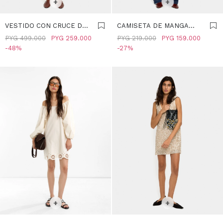
+
+
VESTIDO CON CRUCE DE
CAMISETA DE MANGA
LINO - CRUDO
CON DOBLADILLO Y
PYG
499.000
PYG
259.000
PYG
219.000
PYG
159.000
BORDADO - CRUDO
48
27
SELECCIONAR TALLE
SELECCIONAR TALLE
M
M
+
+