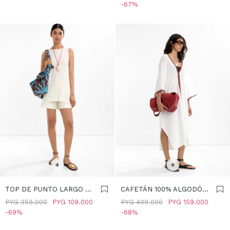
CRUDO
67
SELECCIONAR TALLE
SELECCIONAR TALLE
+
+
TOP DE PUNTO LARGO -
CAFETÁN 100% ALGODÓN
CRUDO
- CRUDO
PYG
359.000
PYG
109.000
PYG
499.000
PYG
159.000
69
68