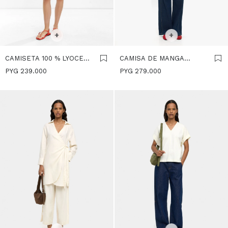
SELECCIONAR TALLE
S
M
L
SELECCIONAR TALLE
+
+
CAMISETA 100 % LYOCELL
CAMISA DE MANGA
- CRUDO
CORTA - CRUDO
PYG
239.000
PYG
279.000
SELECCIONAR TALLE
SELECCIONAR TALLE
S
M
S
L