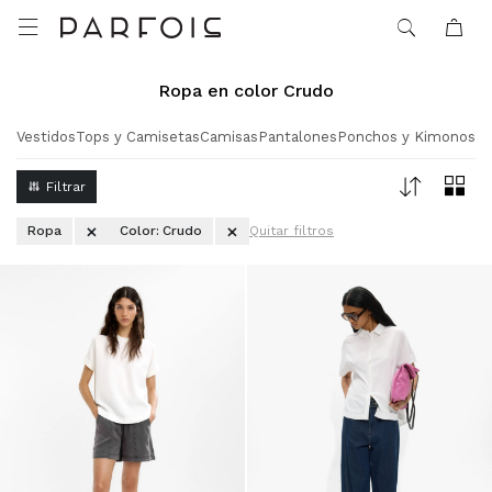

Ropa en color Crudo
Vestidos
Tops y Camisetas
Camisas
Pantalones
Ponchos y Kimonos
Ropa
Color:
Crudo
Quitar filtros