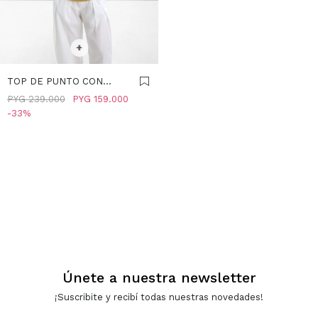
SELECCIONAR TALLE
XS-S
M-L
+
TOP DE PUNTO CON
CUELLO V - MOSTAZA
PYG
239.000
PYG
159.000
33
Únete a nuestra newsletter
¡Suscribite y recibí todas nuestras novedades!