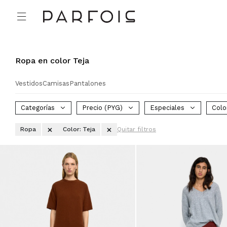

Ropa en color Teja
Vestidos
Camisas
Pantalones
Categorías
Precio
(PYG)
Especiales
Colo
Ropa
Color:
Teja
Quitar filtros