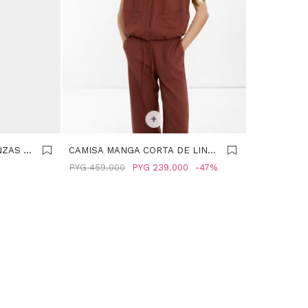
SELECCIONAR TALLE
+
ZAS -
CAMISA MANGA CORTA DE LINO
- TEJA
PYG
459.000
PYG
239.000
47