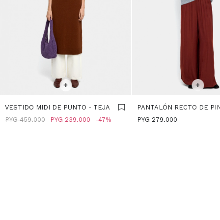
SELECCIONAR TALLE
SELECCIONAR TALLE
+
+
VESTIDO MIDI DE PUNTO - TEJA
PANTALÓN RECTO DE PIN
TEJA
PYG
459.000
PYG
239.000
47
PYG
279.000