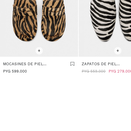
SELECCIONAR TALLE
SELECCIONAR TALLE
+
+
MOCASINES DE PIEL
ZAPATOS DE PIEL
ESTAMPADO ANIMAL -
DESTALONADOS ESTAM
PYG
599.000
PYG
559.000
PYG
279.00
MULTICOLOR
ANIMAL - MULTICOLOR