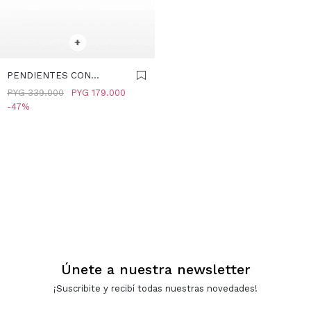
SELECCIONAR TALLE
+
PENDIENTES CON
CIRCONITAS - PLATA DE
PYG
339.000
PYG
179.000
LEY 925 - VERDE
47
Únete a nuestra newsletter
¡Suscribite y recibí todas nuestras novedades!