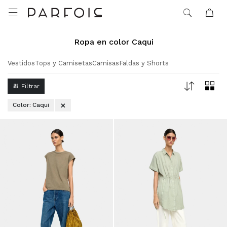

Ropa en color Caqui
Vestidos
Tops y Camisetas
Camisas
Faldas y Shorts
Color:
Caqui