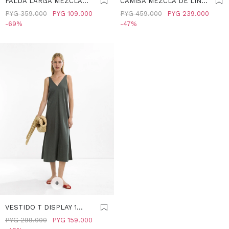
FALDA LARGA MEZCLA
CAMISA MEZCLA DE LINO
DE LINO - CAQUI
CON BOLSILLO - CAQUI
PYG
359.000
PYG
109.000
PYG
459.000
PYG
239.000
69
47
SELECCIONAR TALLE
M
+
VESTIDO T DISPLAY 1
JUNE - CAQUI
PYG
299.000
PYG
159.000