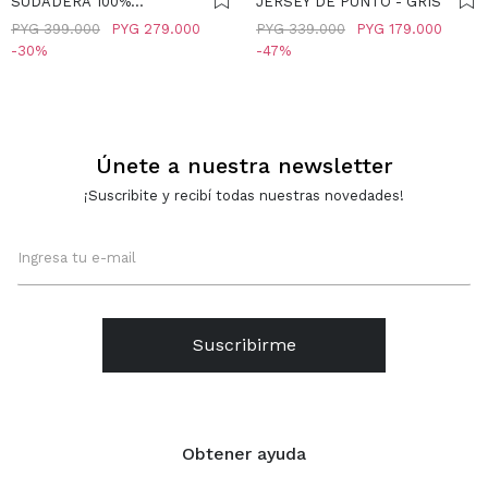
SUDADERA 100%
JERSEY DE PUNTO - GRIS
ALGODÓN - GRIS
PYG
399.000
PYG
279.000
PYG
339.000
PYG
179.000
30
47
Únete a nuestra newsletter
¡Suscribite y recibí todas nuestras novedades!
Suscribirme
Obtener ayuda