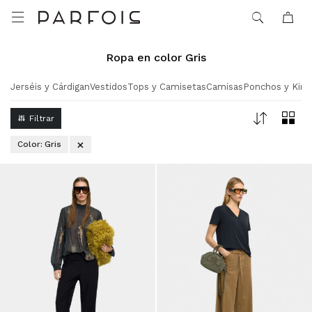

Ropa en color Gris
Jerséis y Cárdigan
Vestidos
Tops y Camisetas
Camisas
Ponchos y Kim
Color:
Gris