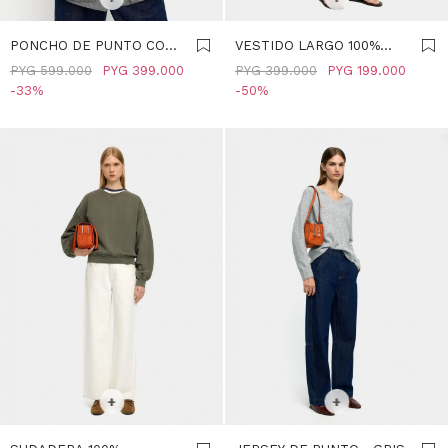
PONCHO DE PUNTO CON
VESTIDO LARGO 100%
HEBILLA - GRIS
LYOCELL - GRIS
PYG
599.000
PYG
399.000
PYG
399.000
PYG
199.000
33
50
SELECCIONAR TALLE
SELECCIONAR TALLE
M
M-L
+
+