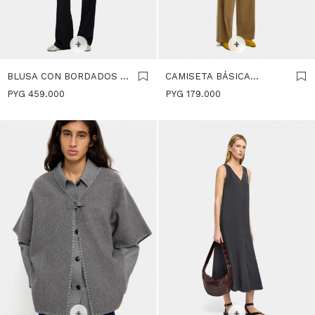
SELECCIONAR TALLE
XS-S
M-L
SELECCIONAR TALLE
+
+
BLUSA CON BORDADOS Y
CAMISETA BÁSICA
ABALORIOS - GRIS
CUELLO PICO - GRIS
PYG
459.000
PYG
179.000
SELECCIONAR TALLE
M
SELECCIONAR TALLE
+
+