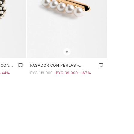
SELECCIONAR TALLE
+
 CON
PASADOR CON PERLAS -
BLANCO
44
PYG
119.000
PYG
39.000
67