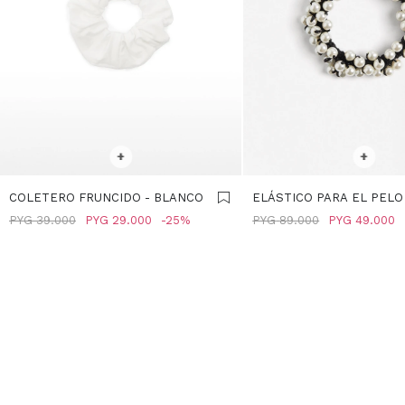
SELECCIONAR TALLE
SELECCIONAR TALLE
+
+
COLETERO FRUNCIDO - BLANCO
ELÁSTICO PARA EL PELO
PERLAS - BLANCO
PYG
39.000
PYG
29.000
25
PYG
89.000
PYG
49.000