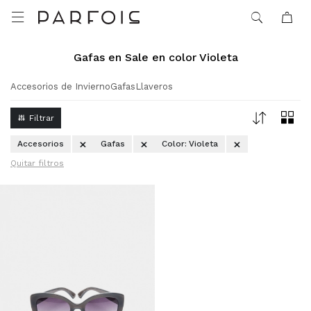

Gafas en Sale en color Violeta
Accesorios de Invierno
Gafas
Llaveros
Accesorios
Gafas
Color:
Violeta
Quitar filtros