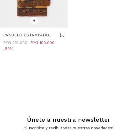
SELECCIONAR TALLE
+
PAÑUELO ESTAMPADO
MEZCLA DE LANA -
PYG
219.000
PYG
109.000
AMARILLO
50
Únete a nuestra newsletter
¡Suscribite y recibí todas nuestras novedades!