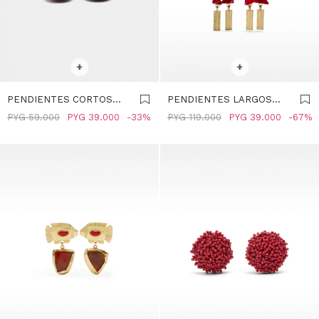
SELECCIONAR TALLE
SELECCIONAR TALLE
+
+
PENDIENTES CORTOS
PENDIENTES LARGOS
CON RESINA - ROJO
MAXI CON PIEDRAS -
PYG
59.000
PYG
39.000
33
PYG
119.000
PYG
39.000
67
ROJO