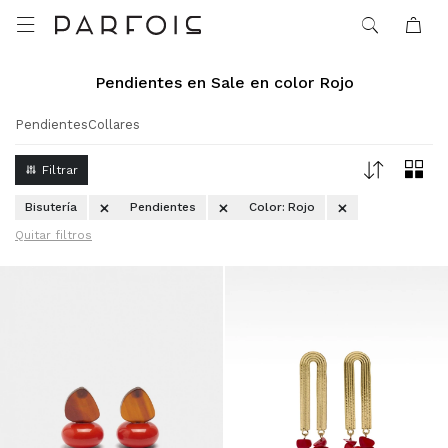

Pendientes en Sale en color Rojo
Pendientes
Collares
Bisutería
Pendientes
Color:
Rojo
Quitar filtros