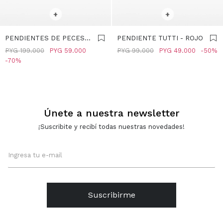
SELECCIONAR TALLE
SELECCIONAR TALLE
+
+
PENDIENTES DE PECES
PENDIENTE TUTTI - ROJO
CON PIEDRA - ROJO
PYG
199.000
PYG
59.000
PYG
99.000
PYG
49.000
50
70
Únete a nuestra newsletter
¡Suscribite y recibí todas nuestras novedades!
Suscribirme