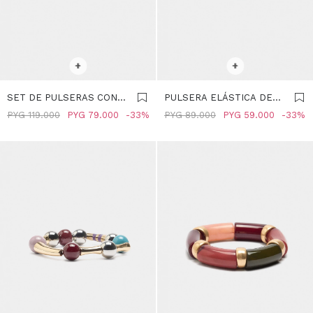
SELECCIONAR TALLE
SELECCIONAR TALLE
+
+
SET DE PULSERAS CON
PULSERA ELÁSTICA DE
ESMALTE - MULTICOLOR
ABALORIOS -
PYG
119.000
PYG
79.000
33
PYG
89.000
PYG
59.000
33
MULTICOLOR