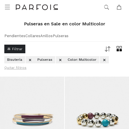

Pulseras en Sale en color Multicolor
Pendientes
Collares
Anillos
Pulseras
Bisutería
Pulseras
Color:
Multicolor
Quitar filtros