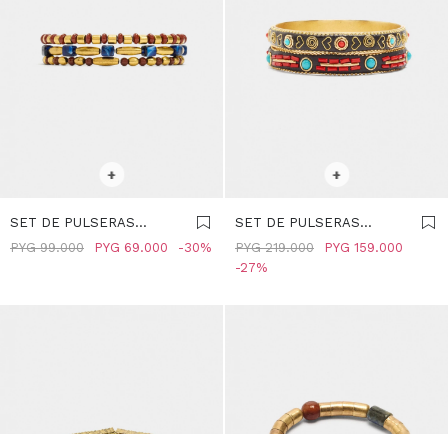
SELECCIONAR TALLE
SELECCIONAR TALLE
+
+
SET DE PULSERAS
SET DE PULSERAS
ELÁSTICAS -
RÍGIDAS CON DETALLES
PYG
99.000
PYG
69.000
30
PYG
219.000
PYG
159.000
MULTICOLOR
DE COLOR - MULTICOLOR
27