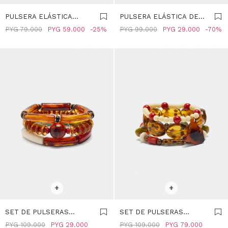
PULSERA ELÁSTICA
PULSERA ELÁSTICA DE
MULTICOLOR EFECTO
CUENTAS CILÍNDRICAS -
PYG
79.000
PYG
59.000
25
PYG
99.000
PYG
29.000
70
PIEDRA - MULTICOLOR
MULTICOLOR
SELECCIONAR TALLE
SELECCIONAR TALLE
+
+
SET DE PULSERAS
SET DE PULSERAS
ELÁSTICAS -
EFECTO CAREY -
PYG
109.000
PYG
29.000
PYG
109.000
PYG
79.000