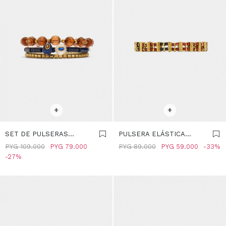
SELECCIONAR TALLE
SELECCIONAR TALLE
+
+
SET DE PULSERAS
PULSERA ELÁSTICA
ELÁSTICAS -
ÉTNICA - MULTICOLOR
PYG
109.000
PYG
79.000
PYG
89.000
PYG
59.000
33
MULTICOLOR
27