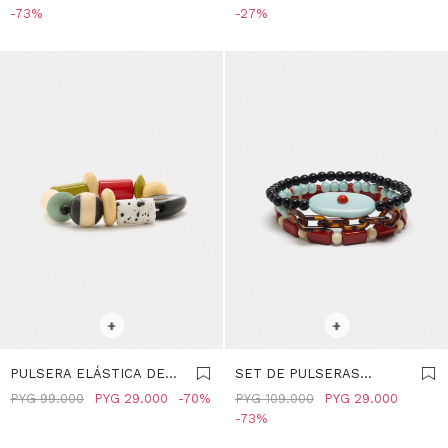
MULTICOLOR
MULTICOLOR
73
27
SELECCIONAR TALLE
SELECCIONAR TALLE
+
+
PULSERA ELÁSTICA DE
SET DE PULSERAS
CUENTAS MULTICOLOR -
MULTICOLOR CON RESINA
PYG
99.000
PYG
29.000
70
PYG
109.000
PYG
29.000
MULTICOLOR
- MULTICOLOR
73