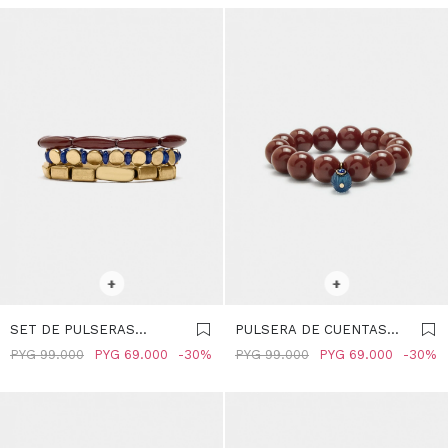
SELECCIONAR TALLE
SELECCIONAR TALLE
+
+
SET DE PULSERAS
PULSERA DE CUENTAS
ELÁSTICAS CON
CON COLGANTE -
PYG
99.000
PYG
69.000
30
PYG
99.000
PYG
69.000
30
CUENTAS - MULTICOLOR
MULTICOLOR