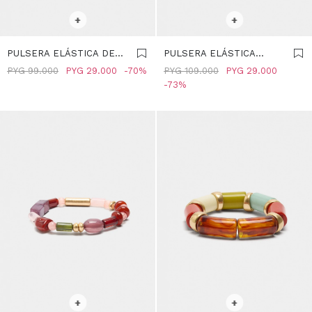
SELECCIONAR TALLE
SELECCIONAR TALLE
+
+
PULSERA ELÁSTICA DE
PULSERA ELÁSTICA
CUENTAS CON ESMALTE -
EFECTO PIEDRA -
PYG
99.000
PYG
29.000
70
PYG
109.000
PYG
29.000
MULTICOLOR
MULTICOLOR
73
SELECCIONAR TALLE
SELECCIONAR TALLE
+
+