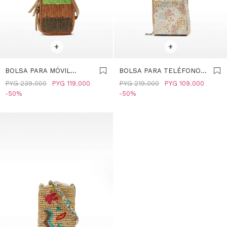
SELECCIONAR TALLE
SELECCIONAR TALLE
+
+
BOLSA PARA MÓVIL
BOLSA PARA TELÉFONO
MULTICOLOR EFECTO
ESTAMPADO FLORAL -
PYG
239.000
PYG
119.000
PYG
219.000
PYG
109.000
RAFIA - MULTICOLOR
MULTICOLOR
50
50