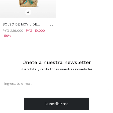
SELECCIONAR TALLE
+
BOLSO DE MÓVIL DE
RAFIA - MULTICOLOR
PYG
239.000
PYG
119.000
50
Únete a nuestra newsletter
¡Suscribite y recibí todas nuestras novedades!
Suscribirme