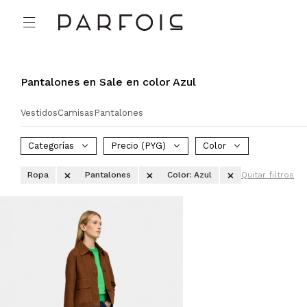

Pantalones en Sale en color Azul
Vestidos
Camisas
Pantalones
Categorías
Precio
(PYG)
Color
Ropa
Pantalones
Color:
Azul
Quitar filtros