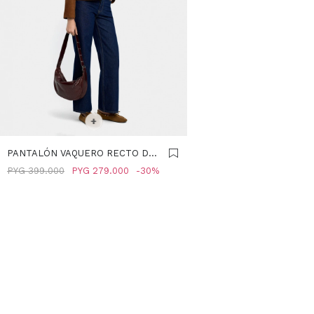
SELECCIONAR TALLE
+
PANTALÓN VAQUERO RECTO DE
100% ALGODÓN - AZUL
PYG
399.000
PYG
279.000
30