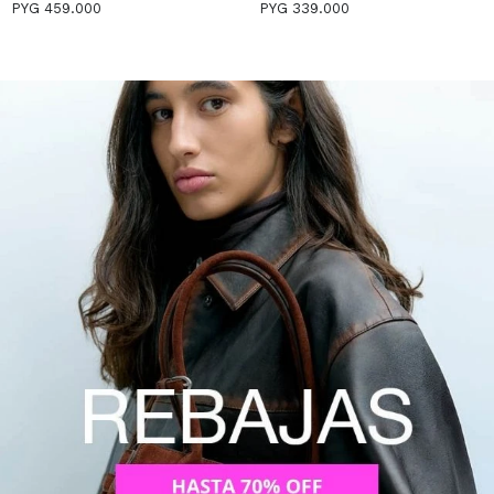
BOLSILLO - AZUL
EFECTO PIEL CON
PYG
459.000
PYG
339.000
TACHUELAS - MARRON