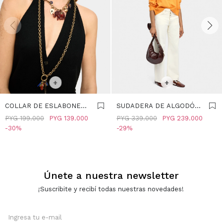
SELECCIONAR TALLE
M
SELECCIONAR TALLE
+
+
COLLAR DE ESLABONES
SUDADERA DE ALGODÓN
CON COLGANTE DE
- NARANJA
PYG
199.000
PYG
139.000
PYG
339.000
PYG
239.000
ELEFANTE - MULTICOLOR
30
29
Únete a nuestra newsletter
¡Suscribite y recibí todas nuestras novedades!