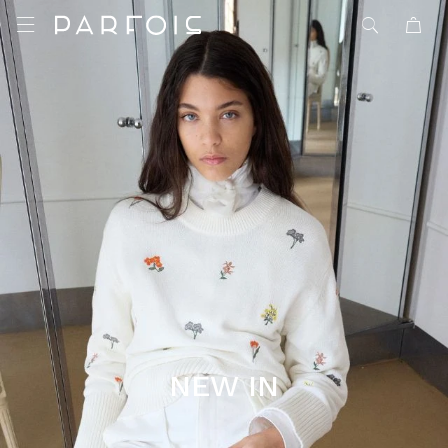

NEW IN