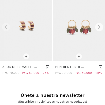
SELECCIONAR TALLE
SELECCIONAR TALLE
+
+
AROS DE ESMALTE -
PENDIENTES DE
MULTICOLOR
MULTICOLOR -
PYG
79.000
PYG
59.000
25
PYG
79.000
PYG
59.000
25
MULTICOLOR
Únete a nuestra newsletter
¡Suscribite y recibí todas nuestras novedades!