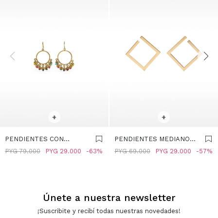
SELECCIONAR TALLE
SELECCIONAR TALLE
+
+
PENDIENTES CON
PENDIENTES MEDIANOS
CUENTAS MULTICOLOR -
ROMBO - DORADO
PYG
79.000
PYG
29.000
63
PYG
69.000
PYG
29.000
57
MULTICOLOR
Únete a nuestra newsletter
¡Suscribite y recibí todas nuestras novedades!