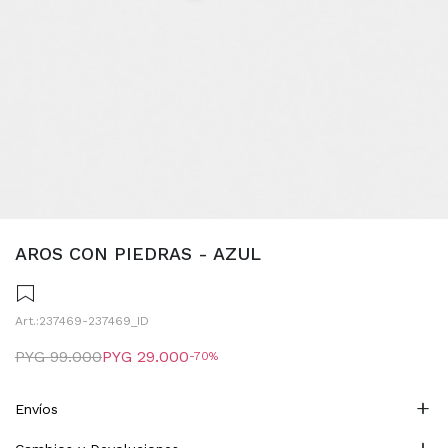
AROS CON PIEDRAS - AZUL
237469-237469_ID
PYG
99.000
PYG
29.000
70
Envíos