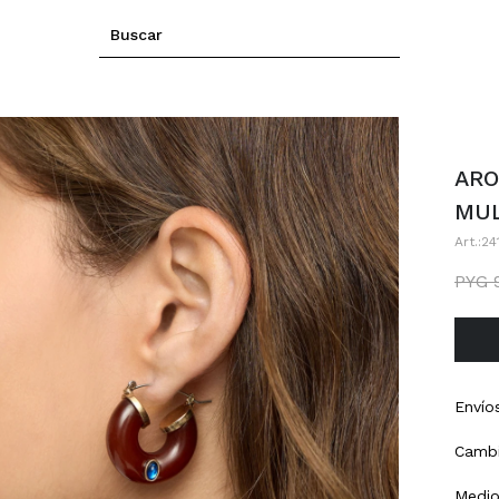
ARO
MUL
24
PYG
Envío
Cambi
Medio