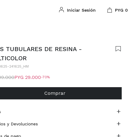
PYG
0
S TUBULARES DE RESINA -
TICOLOR
1625-241625_HM
99.000
PYG
29.000
70
Comprar
s
os y Devoluciones
s de pago