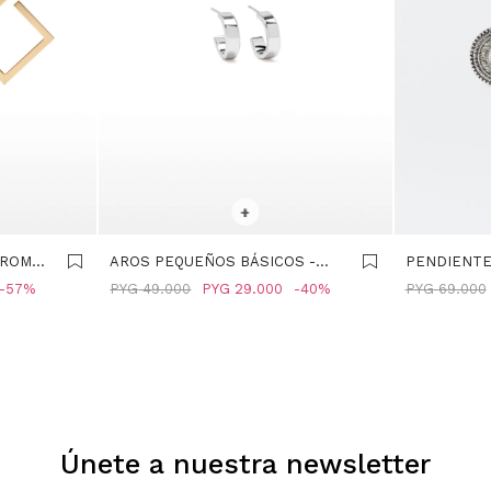
SELECCIONAR TALLE
SELECCIONA
+
 ROMBO
AROS PEQUEÑOS BÁSICOS -
PENDIENTE
PLATEADO
BRILLANTE
57
PYG
49.000
PYG
29.000
40
PYG
69.000
Únete a nuestra newsletter