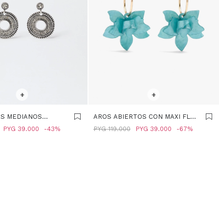
R TALLE
SELECCIONAR TALLE
+
+
S MEDIANOS
AROS ABIERTOS CON MAXI FLOR
S - PLATEADO
- AZUL
PYG
39.000
43
PYG
119.000
PYG
39.000
67