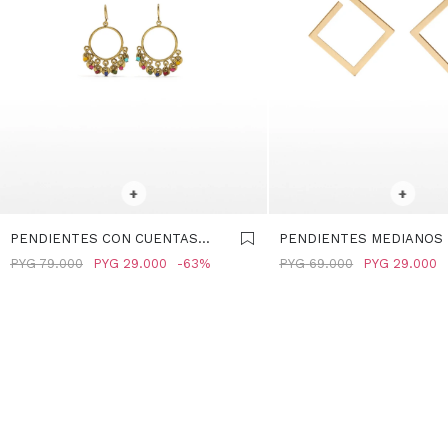
SELECCIONAR TALLE
SELECCIONAR TALLE
+
+
PENDIENTES CON CUENTAS
PENDIENTES MEDIANOS
MULTICOLOR - MULTICOLOR
- DORADO
PYG
79.000
PYG
29.000
63
PYG
69.000
PYG
29.000