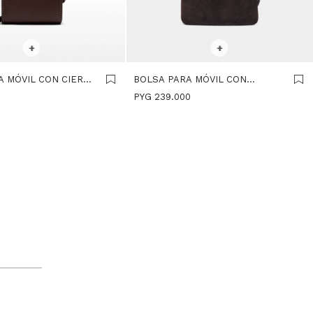
R TALLE
SELECCIONAR TALLE
+
+
A MÓVIL CON CIERRE
BOLSA PARA MÓVIL CON
 - MARRON
DETALLES DE PIEL - MARRON
0
PYG
239.000