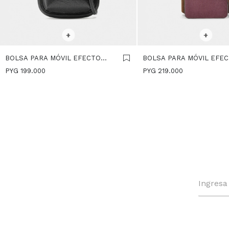
SELECCIONAR TALLE
SELECCIONAR TALLE
+
+
BOLSA PARA MÓVIL EFECTO
BOLSA PARA MÓVIL EFE
CRAQUELADO - NEGRO
PIEL - BURDEOS
PYG
199.000
PYG
219.000