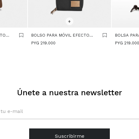
SELECCIONAR TALLE
SELECCIONA
+
CTO
BOLSO PARA MÓVIL EFECTO
BOLSA PAR
NYLON - NEGRO
DE SOLAPA
PYG
219.000
PYG
219.00
Únete a nuestra newsletter
Suscribirme