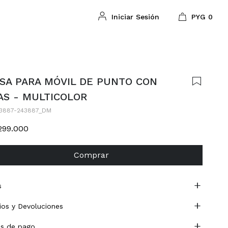
PYG
0
SA PARA MÓVIL DE PUNTO CON
AS - MULTICOLOR
3887-243887_DM
299.000
Comprar
s
os y Devoluciones
s de pago