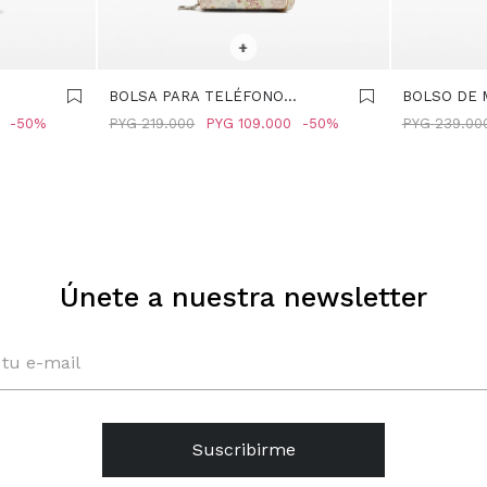
SELECCIONAR TALLE
SELECCIONA
+
BOLSA PARA TELÉFONO
BOLSO DE M
-
ESTAMPADO FLORAL -
MULTICOLO
50
PYG
219.000
PYG
109.000
50
PYG
239.00
MULTICOLOR
Únete a nuestra newsletter
Suscribirme