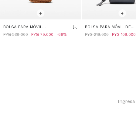
SELECCIONAR TALLE
SELECCIONAR TALLE
+
+
BOLSA PARA MÓVIL
BOLSA PARA MÓVIL DE
MULTICOLOR EFECTO RAFIA -
TRENZADO MULTICOLOR 
PYG
239.000
PYG
79.000
66
PYG
219.000
PYG
109.000
MULTICOLOR
AZUL-MARINO