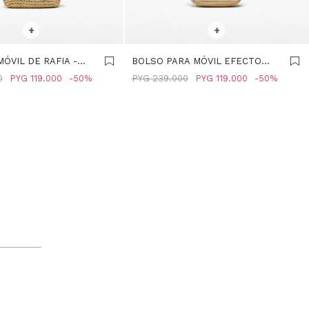
R TALLE
SELECCIONAR TALLE
+
+
ÓVIL DE RAFIA -
BOLSO PARA MÓVIL EFECTO
R
RAFIA - NATURAL
0
PYG
119.000
50
PYG
239.000
PYG
119.000
50