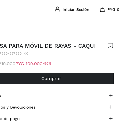
PYG
0
SA PARA MÓVIL DE RAYAS - CAQUI
7230-237230_KK
219.000
PYG
109.000
50
Comprar
s
os y Devoluciones
s de pago