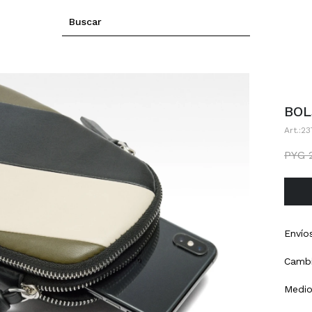
BOL
23
PYG
Envío
Cambi
Medio