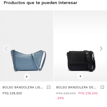
Productos que te pueden interesar
SELECCIONAR TALLE
SELECCIONAR TALLE
+
+
BOLSO BANDOLERA LISO
BOLSO BANDOLERA DE
- AZUL
NYLON CON CIERRE DE
PYG
239.000
PYG
339.000
PYG
239.000
SOLAPA - NEGRO
29