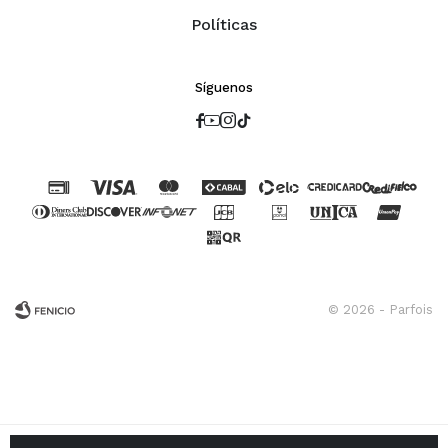
Políticas
Síguenos




© 2026 - Parfois
Fenicio