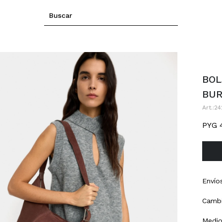
BOL
BU
24
PYG
Envío
Cambi
Medio