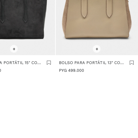
R TALLE
SELECCIONAR TALLE
+
+
 PORTÁTIL 15" CON
BOLSO PARA PORTÁTIL 13" CON
RO
DETALLES DE PIEL - TAUPE
0
PYG
499.000