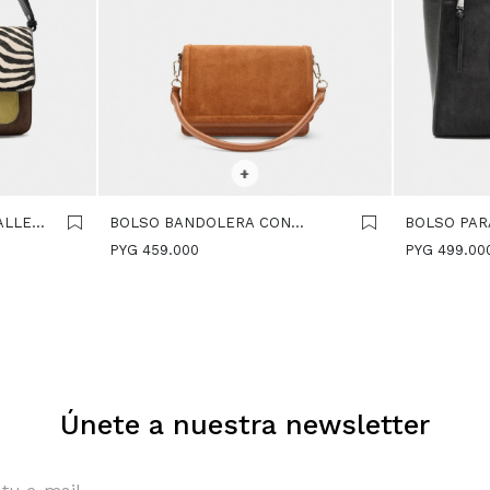
SELECCIONAR TALLE
SELECCIONA
+
ALLES
BOLSO BANDOLERA CON
BOLSO PARA
SOLAPA Y DETALLES DE PIEL -
PIEL - NEG
PYG
459.000
PYG
499.00
CAMEL
Únete a nuestra newsletter