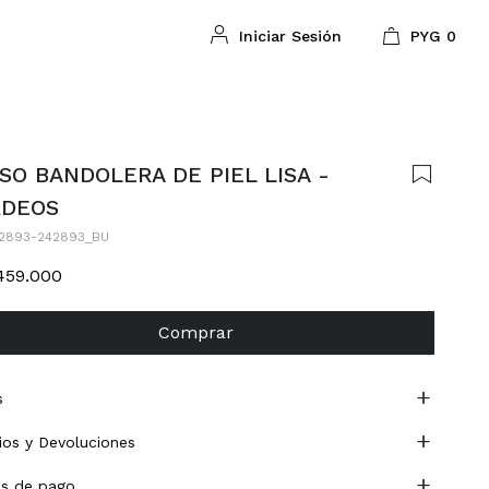
PYG
0
SO BANDOLERA DE PIEL LISA -
RDEOS
2893-242893_BU
459.000
Comprar
s
os y Devoluciones
s de pago