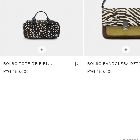
SELECCIONAR TALLE
SELECCIONAR TALLE
+
+
BOLSO TOTE DE PIEL
BOLSO BANDOLERA DET
ESTAMPADO ANIMAL - NEGRO
DE PIEL - LIMA
PYG
459.000
PYG
459.000