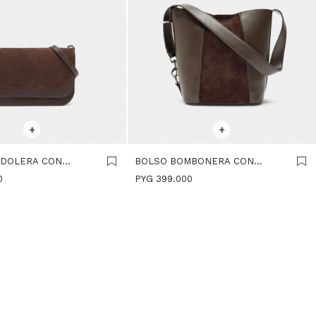
R TALLE
SELECCIONAR TALLE
+
+
NDOLERA CON
BOLSO BOMBONERA CON
BLE - MARRON
DETALLES DE PIEL - MARRON
0
PYG
399.000