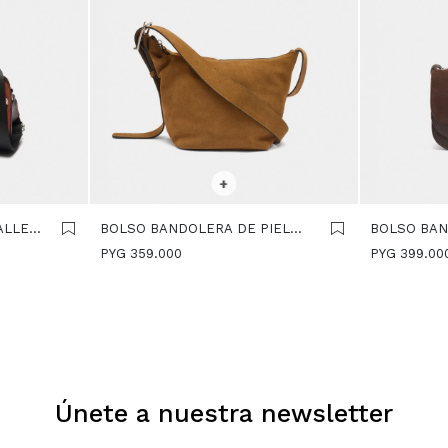
SELECCIONAR TALLE
SELECCIONA
+
ALLES
BOLSO BANDOLERA DE PIEL
BOLSO BA
LISA - CAMEL
SOLAPA DO
PYG
359.000
PYG
399.00
Únete a nuestra newsletter