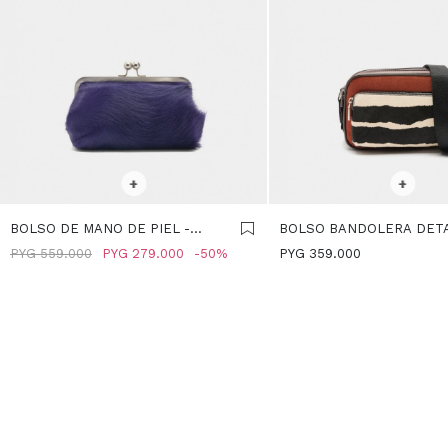
SELECCIONAR TALLE
SELECCIONAR TALLE
+
+
BOLSO DE MANO DE PIEL -
BOLSO BANDOLERA DET
VIOLETA
DE PIEL - NARANJA
PYG
559.000
PYG
279.000
50
PYG
359.000