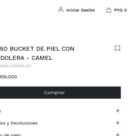
PYG
0
SO BUCKET DE PIEL CON
DOLERA - CAMEL
2889-242889_CA
359.000
Comprar
s
os y Devoluciones
s de pago