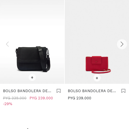
SELECCIONAR TALLE
SELECCIONAR TALLE
+
+
BOLSO BANDOLERA DE
BOLSO BANDOLERA DE
NYLON CON CIERRE DE
TEXTURA SUAVE - ROJO
PYG
339.000
PYG
239.000
PYG
239.000
SOLAPA - NEGRO
29