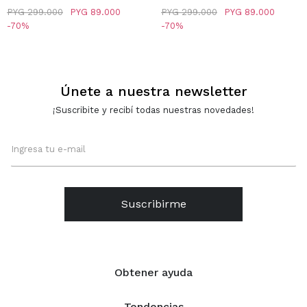
TACHUELAS BOLSA
BORDES EFECTO PELO -
PYG
299.000
PYG
89.000
PYG
299.000
PYG
89.000
INTERIOR - CAQUI
GRIS
70
70
Únete a nuestra newsletter
¡Suscribite y recibí todas nuestras novedades!
Suscribirme
Obtener ayuda
Tendencias