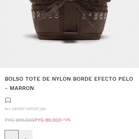
BOLSO TOTE DE NYLON BORDE EFECTO PELO
- MARRON
241097-241097_BN
PYG
299.000
PYG
89.000
70