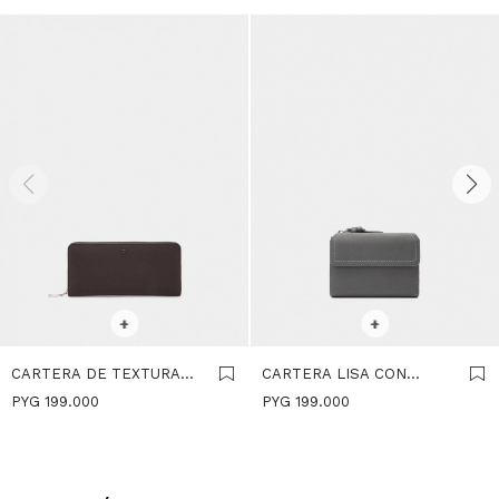
SELECCIONAR TALLE
SELECCIONAR TALLE
+
+
CARTERA DE TEXTURA
CARTERA LISA CON
SUAVE CON CREMALLERA
SOLAPA - GRIS
PYG
199.000
PYG
199.000
- BURDEOS