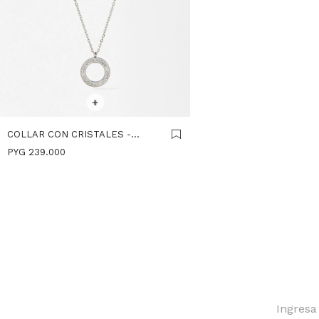
SELECCIONAR TALLE
+
COLLAR CON CRISTALES -
ACERO INOXIDABLE - PLATEADO
PYG
239.000