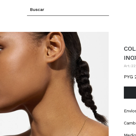
COL
INO
22
PYG
Envío
Cambi
Medio