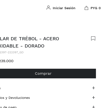
PYG
0
LAR DE TRÉBOL - ACERO
XIDABLE - DORADO
2397-222397_GD
239.000
Comprar
s
os y Devoluciones
s de pago