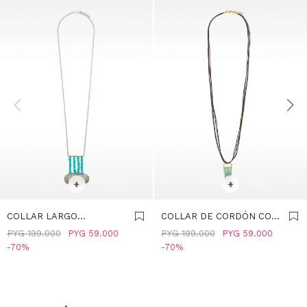
SELECCIONAR TALLE
SELECCIONAR TALLE
+
+
COLLAR LARGO
COLLAR DE CORDÓN CON
COLGANTE CON PIEDRAS
COLGANTE DE PIEDRA -
PYG
199.000
PYG
59.000
PYG
199.000
PYG
59.000
Y MEDALLAS - AZUL
MULTICOLOR
70
70