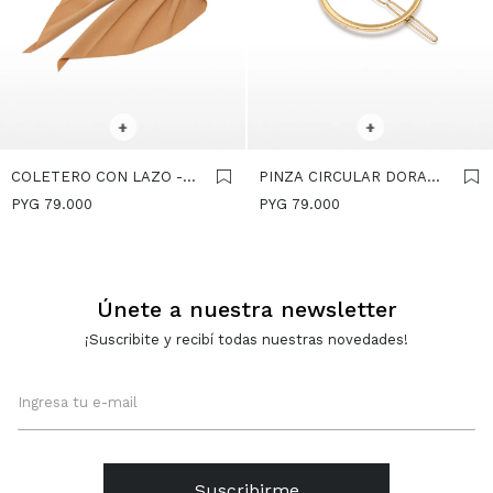
SELECCIONAR TALLE
SELECCIONAR TALLE
+
+
COLETERO CON LAZO -
PINZA CIRCULAR DORADA
BEIGE
- DORADO
PYG
79.000
PYG
79.000
Únete a nuestra newsletter
¡Suscribite y recibí todas nuestras novedades!
Suscribirme