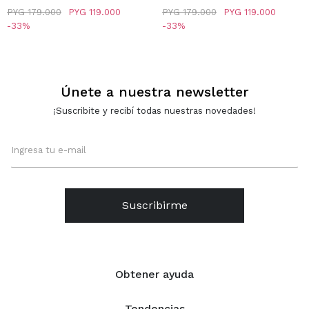
NEGRO
REDONDAS - MARRON
PYG
179.000
PYG
119.000
PYG
179.000
PYG
119.000
33
33
Únete a nuestra newsletter
¡Suscribite y recibí todas nuestras novedades!
Suscribirme
Obtener ayuda
Tendencias