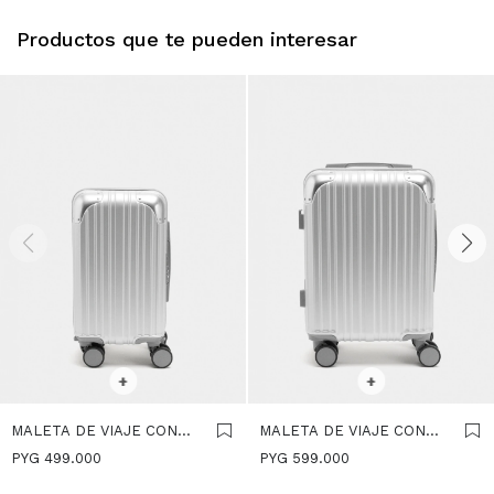
Productos que te pueden interesar
SELECCIONAR TALLE
SELECCIONAR TALLE
+
+
MALETA DE VIAJE CON
MALETA DE VIAJE CON
TEXTURA XS - PLATEADO
TEXTURA S - PLATEADO
PYG
499.000
PYG
599.000