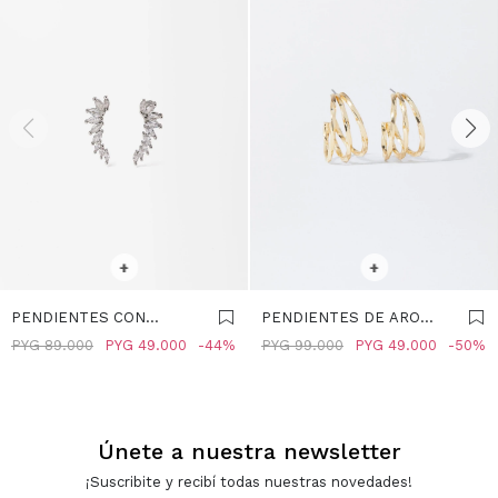
SELECCIONAR TALLE
SELECCIONAR TALLE
+
+
PENDIENTES CON
PENDIENTES DE ARO
CIRCONITAS - PLATEADO
DORADOS - DORADO
PYG
89.000
PYG
49.000
44
PYG
99.000
PYG
49.000
50
Únete a nuestra newsletter
¡Suscribite y recibí todas nuestras novedades!