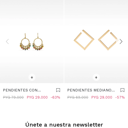
SELECCIONAR TALLE
SELECCIONAR TALLE
+
+
PENDIENTES CON
PENDIENTES MEDIANOS
CUENTAS MULTICOLOR -
ROMBO - DORADO
PYG
79.000
PYG
29.000
63
PYG
69.000
PYG
29.000
57
MULTICOLOR
Únete a nuestra newsletter