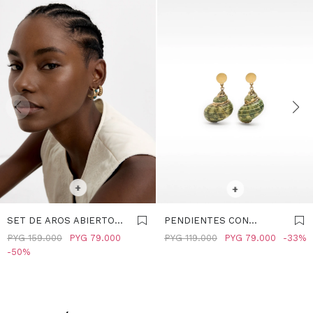
SELECCIONAR TALLE
SELECCIONAR TALLE
+
+
SET DE AROS ABIERTOS -
PENDIENTES CON
DORADO
CONCHAS - VERDE
PYG
159.000
PYG
79.000
PYG
119.000
PYG
79.000
33
50