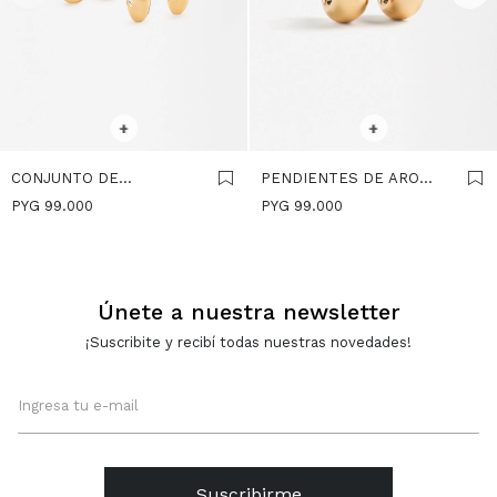
SELECCIONAR TALLE
SELECCIONAR TALLE
+
+
CONJUNTO DE
PENDIENTES DE ARO
PENDIENTES DORADOS -
DORADOS - DORADO
PYG
99.000
PYG
99.000
DORADO
Únete a nuestra newsletter
¡Suscribite y recibí todas nuestras novedades!
Suscribirme