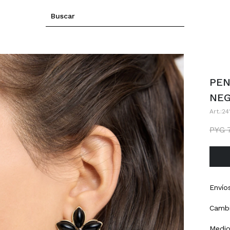
PEN
NE
24
PYG
Envío
Cambi
Medio