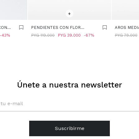
SELECCIONAR TALLE
SELECCIONA
+
CON
PENDIENTES CON FLOR
AROS MEDI
MULTICOLOR - MULTICOLOR
NEGRO
43
PYG
119.000
PYG
39.000
67
PYG
79.000
Únete a nuestra newsletter
Suscribirme