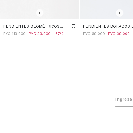
SELECCIONAR TALLE
SELECCIONAR TALLE
+
+
PENDIENTES GEOMÉTRICOS
PENDIENTES DORADOS 
CON CRISTALES - PLATEADO
CIRCONITAS - DORADO
PYG
119.000
PYG
39.000
67
PYG
69.000
PYG
39.000