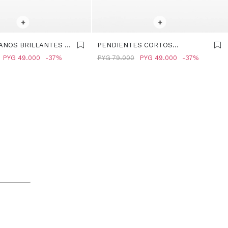
R TALLE
SELECCIONAR TALLE
+
+
ANOS BRILLANTES -
PENDIENTES CORTOS
BRILLANTES - PLATEADO
PYG
49.000
37
PYG
79.000
PYG
49.000
37