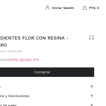
PYG
0
DIENTES FLOR CON RESINA -
GRO
1036-241036_BK
79.000
PYG
39.000
50
Comprar
s
os y Devoluciones
s de pago