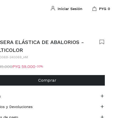
PYG
0
SERA ELÁSTICA DE ABALORIOS -
TICOLOR
0069-240069_HM
89.000
PYG
59.000
33
Comprar
s
os y Devoluciones
s de pago