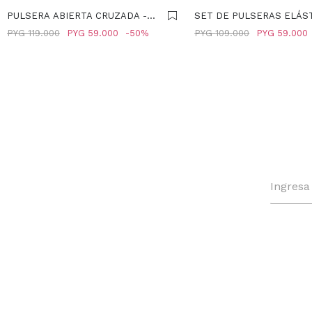
PULSERA ABIERTA CRUZADA -
SET DE PULSERAS ELÁS
DORADO
MULTICOLOR CON CHARM
PYG
119.000
PYG
59.000
50
PYG
109.000
PYG
59.000
MULTICOLOR