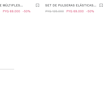
E MÚLTIPLES
SET DE PULSERAS ELÁSTICAS
ON CONCHAS -
DORADAS - DORADO
0
PYG
69.000
50
PYG
139.000
PYG
69.000
50
R