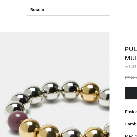
PUL
MUL
24
PYG
Envío
Cambi
Medio