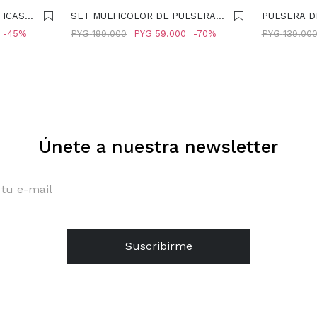
TICAS
SET MULTICOLOR DE PULSERAS
PULSERA D
S -
RÍGIDAS - MULTICOLOR
HILERAS C
45
PYG
199.000
PYG
59.000
70
PYG
139.00
MULTICOLO
Únete a nuestra newsletter
Suscribirme