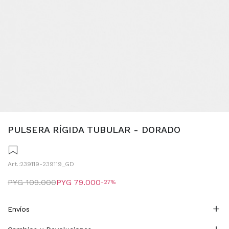
PULSERA RÍGIDA TUBULAR - DORADO
239119-239119_GD
PYG
109.000
PYG
79.000
27
Envíos