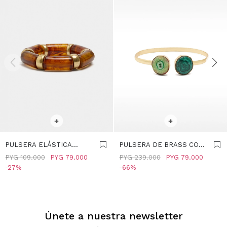
SELECCIONAR TALLE
SELECCIONAR TALLE
+
+
PULSERA ELÁSTICA
PULSERA DE BRASS CON
EFECTO CAREY - MARRON
PIEDRAS - AZUL
PYG
109.000
PYG
79.000
PYG
239.000
PYG
79.000
27
66
Únete a nuestra newsletter