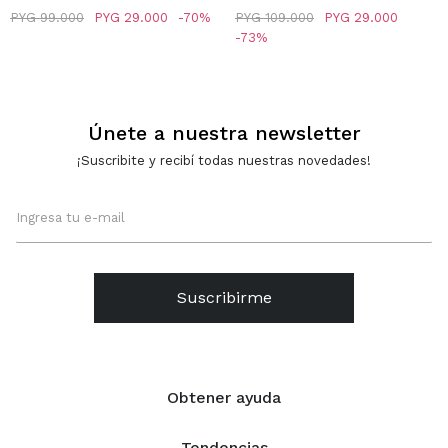
MULTICOLOR -
PLATEADO
PYG
99.000
PYG
29.000
70
PYG
109.000
PYG
29.000
MULTICOLOR
73
Únete a nuestra newsletter
¡Suscribite y recibí todas nuestras novedades!
Suscribirme
Obtener ayuda
Tendencias