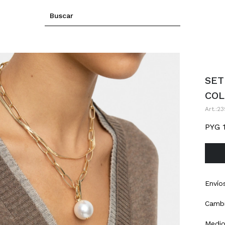
SET
COL
23
PYG
Envío
Cambi
Medio