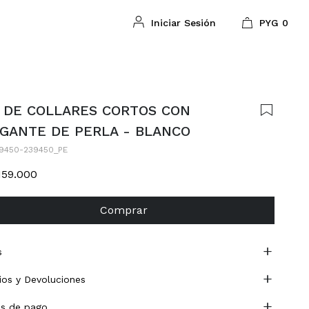
PYG
0
 DE COLLARES CORTOS CON
GANTE DE PERLA - BLANCO
9450-239450_PE
159.000
Comprar
s
os y Devoluciones
s de pago