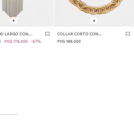
R TALLE
SELECCIONAR TALLE
+
+
XI LARGO CON
COLLAR CORTO CON
 - PLATEADO
ESLABONES - DORADO
0
PYG
179.000
67
PYG
199.000