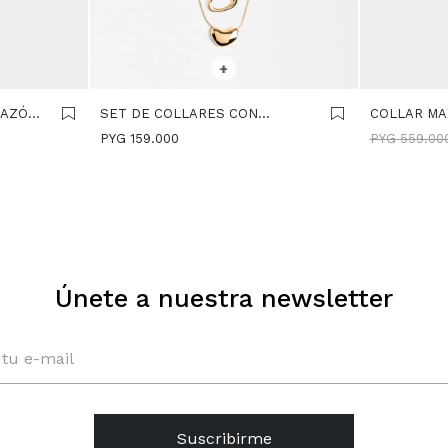
SELECCIONAR TALLE
SELECCIONA
+
AZÓN -
SET DE COLLARES CON
COLLAR MA
COLGANTES - DORADO
CRISTALES
PYG
159.000
PYG
559.00
Únete a nuestra newsletter
Suscribirme