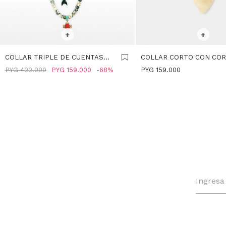
SELECCIONAR TALLE
SELECCIONAR TALLE
+
+
COLLAR TRIPLE DE CUENTAS
COLLAR CORTO CON COR
DE PIEDRA - MULTICOLOR
BEIGE
PYG
499.000
PYG
159.000
68
PYG
159.000