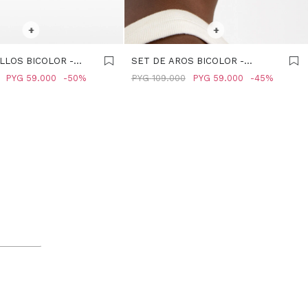
R TALLE
SELECCIONAR TALLE
+
+
LLOS BICOLOR -
SET DE AROS BICOLOR -
BICOLOR
PYG
59.000
50
PYG
109.000
PYG
59.000
45