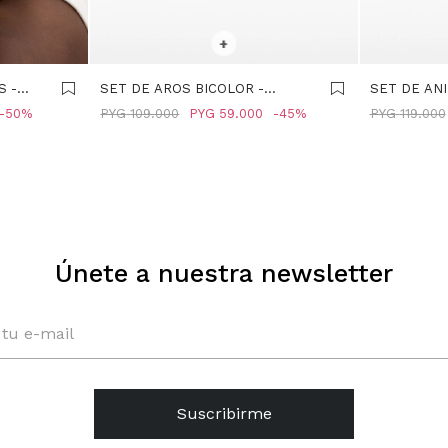
SELECCIONAR TALLE
SELECCIONA
+
S -
SET DE AROS BICOLOR -
SET DE ANI
BICOLOR
BICOLOR
50
PYG
109.000
PYG
59.000
45
PYG
119.000
Únete a nuestra newsletter
Suscribirme