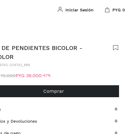
PYG
0
 DE PENDIENTES BICOLOR -
OLOR
9742-239742_MM
119.000
PYG
39.000
67
Comprar
s
os y Devoluciones
s de pago