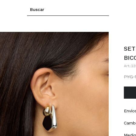
SET
BIC
23
PYG
Envío
Cambi
Medio