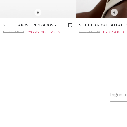
SELECCIONAR TALLE
SELECCIONAR TALLE
+
+
SET DE AROS TRENZADOS -
SET DE AROS PLATEADO
BICOLOR
PLATEADO
PYG
99.000
PYG
49.000
50
PYG
99.000
PYG
49.000