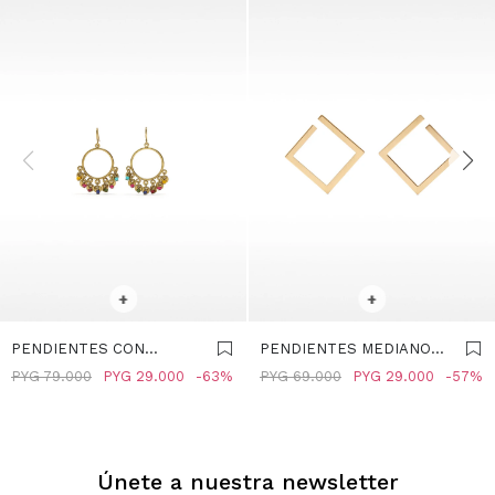
SELECCIONAR TALLE
SELECCIONAR TALLE
+
+
PENDIENTES CON
PENDIENTES MEDIANOS
CUENTAS MULTICOLOR -
ROMBO - DORADO
PYG
79.000
PYG
29.000
63
PYG
69.000
PYG
29.000
57
MULTICOLOR
Únete a nuestra newsletter