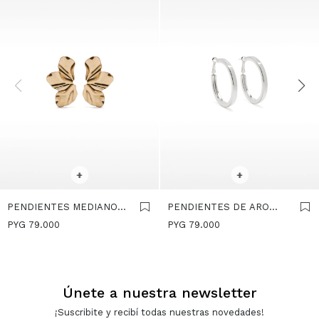
SELECCIONAR TALLE
SELECCIONAR TALLE
+
+
PENDIENTES MEDIANOS
PENDIENTES DE ARO
FLOR - DORADO
MEDIANOS PLATEADOS -
PYG
79.000
PYG
79.000
PLATEADO
Únete a nuestra newsletter
¡Suscribite y recibí todas nuestras novedades!