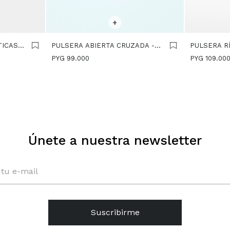
SELECCIONAR TALLE
SELECCIONA
+
TICAS
PULSERA ABIERTA CRUZADA -
PULSERA R
OLOR
DORADO
DORADO
PYG
99.000
PYG
109.00
Únete a nuestra newsletter
Suscribirme