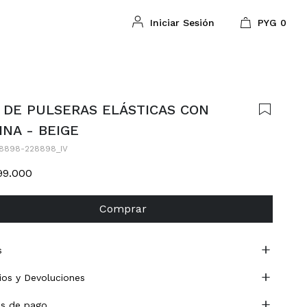
PYG
0
 DE PULSERAS ELÁSTICAS CON
INA - BEIGE
8898-228898_IV
99.000
Comprar
s
os y Devoluciones
s de pago