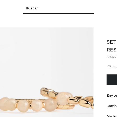
SET
RES
22
PYG
Envío
Cambi
Medio