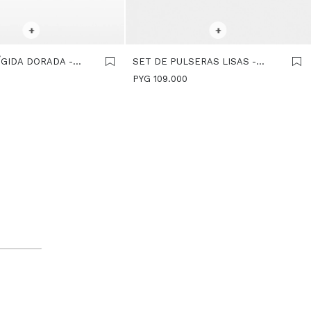
R TALLE
SELECCIONAR TALLE
+
+
ÍGIDA DORADA -
SET DE PULSERAS LISAS -
DORADO
0
PYG
109.000