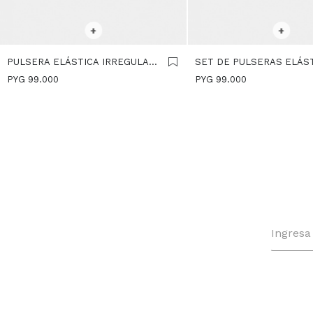
SELECCIONAR TALLE
SELECCIONAR TALLE
+
+
PULSERA ELÁSTICA IRREGULAR
SET DE PULSERAS ELÁS
- DORADO
CON CUENTAS - MULTIC
PYG
99.000
PYG
99.000