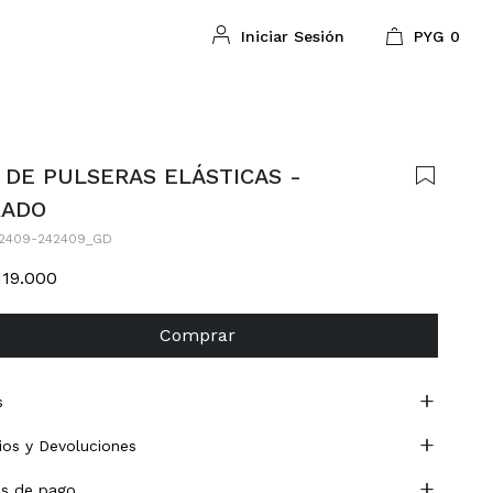
PYG
0
 DE PULSERAS ELÁSTICAS -
RADO
2409-242409_GD
119.000
Comprar
s
os y Devoluciones
s de pago