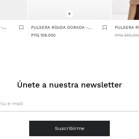
SELECCIONAR TALLE
SELECCIONA
+
 -
PULSERA RÍGIDA DORADA -
PULSERA R
DORADO
- AZUL
PYG
109.000
PYG
459.00
Únete a nuestra newsletter
Suscribirme