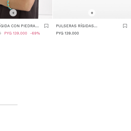
R TALLE
SELECCIONAR TALLE
+
+
ÍGIDA CON PIEDRAS
PULSERAS RÍGIDAS
ENTRELAZADAS - DORADO
0
PYG
139.000
69
PYG
139.000