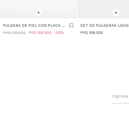
SELECCIONAR TALLE
SELECCIONAR TALLE
+
+
PULSERA DE PIEL CON PLACA Y
SET DE PULSERAS LISAS
PIEDRA - AZUL
DORADO
PYG
219.000
PYG
109.000
50
PYG
109.000