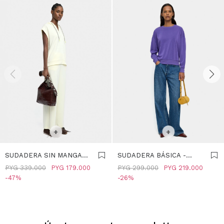
SELECCIONAR TALLE
M
SELECCIONAR TALLE
+
+
SUDADERA SIN MANGAS
SUDADERA BÁSICA -
TACTO SUAVE -
VIOLETA
PYG
339.000
PYG
179.000
PYG
299.000
PYG
219.000
AMARILLO
47
26