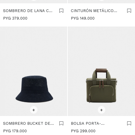
SOMBRERO DE LANA CON
CINTURÓN METÁLICO
CINTAS - MARRON
DORADO - PLATEADO
PYG
379.000
PYG
149.000
SELECCIONAR TALLE
SELECCIONAR TALLE
+
+
SOMBRERO BUCKET DE
BOLSA PORTA-
PUNTO - AZUL-MARINO
ALIMENTOS DE NYLON -
PYG
179.000
PYG
299.000