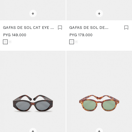
SELECCIONAR TALLE
SELECCIONAR TALLE
+
+
GAFAS DE SOL CAT EYE -
GAFAS DE SOL DE
NEGRO
MARIPOSA - NEGRO
PYG
149.000
PYG
179.000
SELECCIONAR TALLE
SELECCIONAR TALLE
+
+