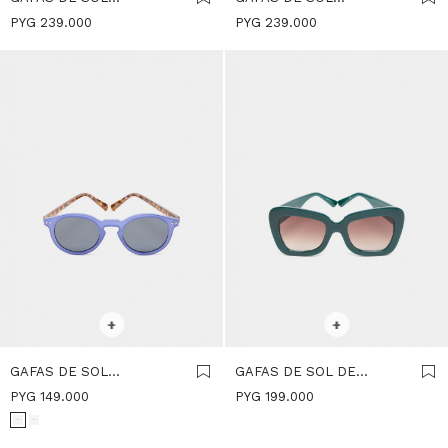
CUADRADAS - MARRON
CUADRADAS - NEGRO
PYG
239.000
PYG
239.000
SELECCIONAR TALLE
SELECCIONAR TALLE
+
+
GAFAS DE SOL
GAFAS DE SOL DE
REDONDAS - AZUL
MARIPOSA - VERDE
PYG
149.000
PYG
199.000