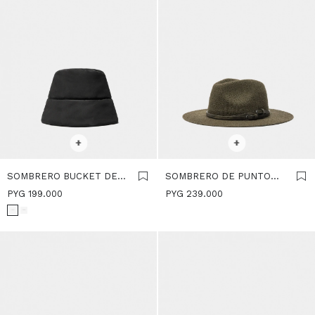
SELECCIONAR TALLE
SELECCIONAR TALLE
+
+
SOMBRERO BUCKET DE
SOMBRERO DE PUNTO
NYLON - NEGRO
CINTURONES CON
PYG
199.000
PYG
239.000
HEBILLAS - CAQUI