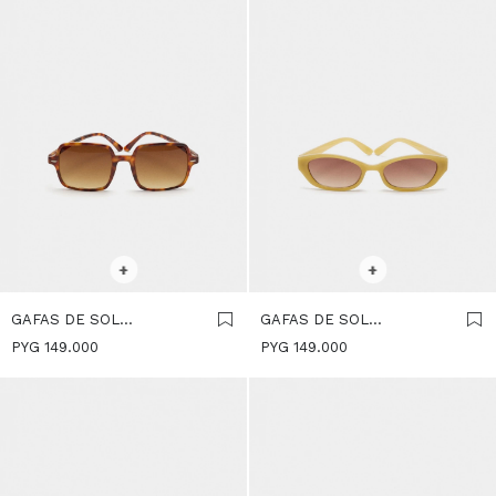
SELECCIONAR TALLE
SELECCIONAR TALLE
+
+
GAFAS DE SOL
GAFAS DE SOL
CUADRADAS - MARRON
ALARGADAS - CAQUI
PYG
149.000
PYG
149.000