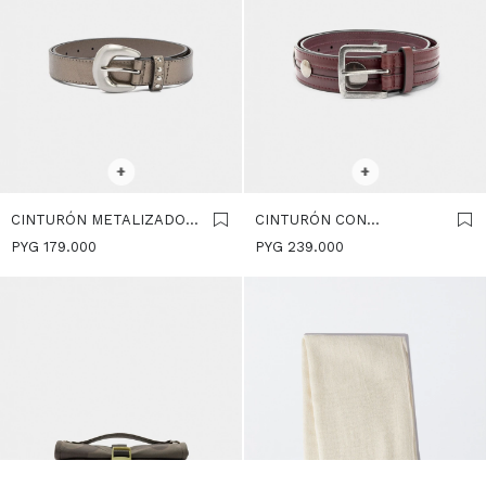
SELECCIONAR TALLE
SELECCIONAR TALLE
+
+
CINTURÓN METALIZADO
CINTURÓN CON
CON DETALLE DE
TACHUELAS Y
PYG
179.000
PYG
239.000
TACHUELAS - PLATEADO
PESPUNTES - BURDEOS