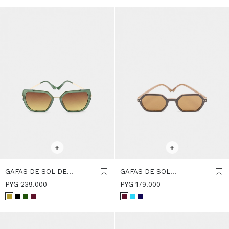
CAQUI
SELECCIONAR TALLE
SELECCIONAR TALLE
+
+
GAFAS DE SOL DE
GAFAS DE SOL
MARIPOSA - CAQUI
HEXAGONALES - MARRON
PYG
239.000
PYG
179.000