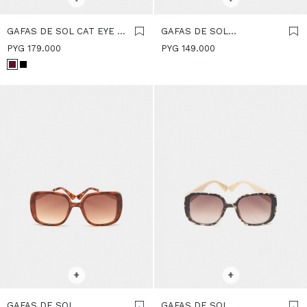
GAFAS DE SOL CAT EYE -
GAFAS DE SOL
MARRON
REDONDAS - MARRON
PYG
179.000
PYG
149.000
SELECCIONAR TALLE
SELECCIONAR TALLE
+
+
GAFAS DE SOL
GAFAS DE SOL