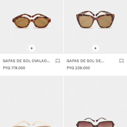
SELECCIONAR TALLE
SELECCIONAR TALLE
+
+
GAFAS DE SOL OVALADAS
GAFAS DE SOL DE
- MARRON
MARIPOSA - MARRON
PYG
179.000
PYG
239.000