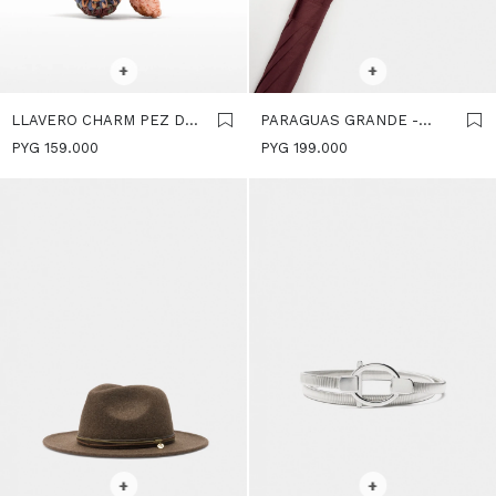
SELECCIONAR TALLE
SELECCIONAR TALLE
+
+
LLAVERO CHARM PEZ DE
PARAGUAS GRANDE -
RAFIA MULTICOLOR -
BURDEOS
PYG
159.000
PYG
199.000
MULTICOLOR
SELECCIONAR TALLE
SELECCIONAR TALLE
+
+