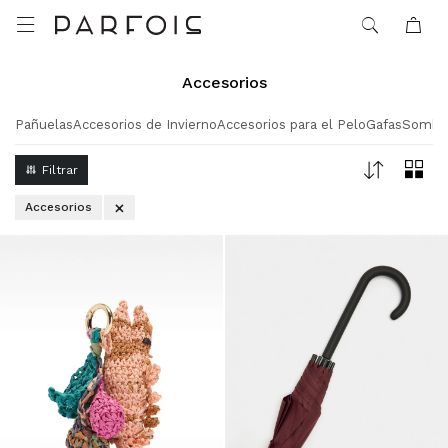

Accesorios
Pañuelas
Accesorios de Invierno
Accesorios para el Pelo
Gafas
Sombr
Accesorios