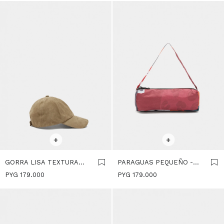
SELECCIONAR TALLE
SELECCIONAR TALLE
+
+
GORRA LISA TEXTURA
PARAGUAS PEQUEÑO -
SUAVE - CAMEL
MULTICOLOR
PYG
179.000
PYG
179.000