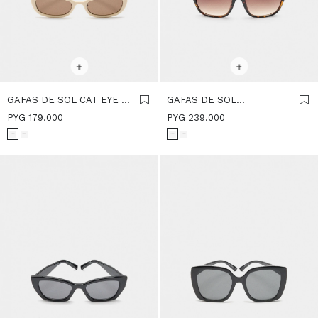
SELECCIONAR TALLE
SELECCIONAR TALLE
+
+
GAFAS DE SOL CAT EYE -
GAFAS DE SOL
BEIGE
CUADRADAS - MARRON
PYG
179.000
PYG
239.000