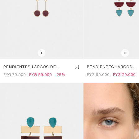
SELECCIONAR TALLE
SELECCIONAR TALLE
+
+
PENDIENTES LARGOS DE
PENDIENTES LARGOS
ESMALTE - MULTICOLOR
GEOMÉTRICOS - MULTIC
PYG
79.000
PYG
59.000
25
PYG
99.000
PYG
29.000