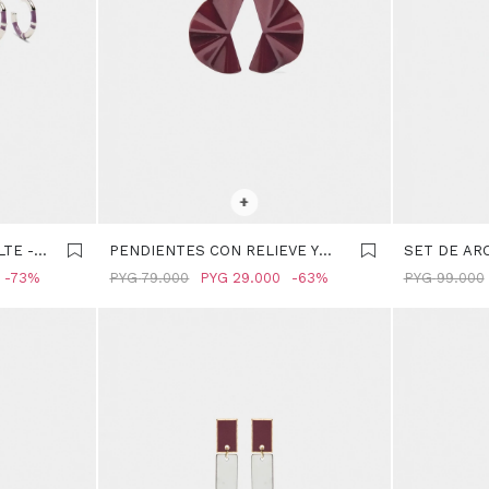
SELECCIONAR TALLE
SELECCIONA
+
TE -
PENDIENTES CON RELIEVE Y
SET DE AR
ESMALTE - BURDEOS
MULTICOLO
73
PYG
79.000
PYG
29.000
63
PYG
99.000