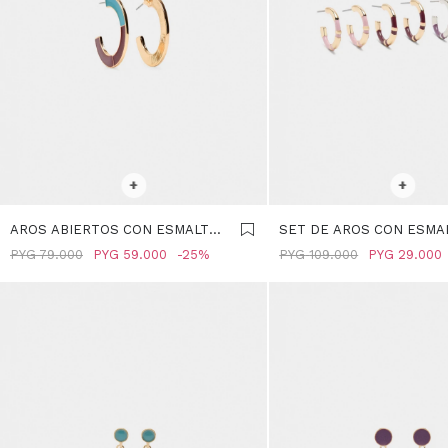
SELECCIONAR TALLE
SELECCIONAR TALLE
+
+
AROS ABIERTOS CON ESMALTE
SET DE AROS CON ESMAL
- MULTICOLOR
MULTICOLOR
PYG
79.000
PYG
59.000
25
PYG
109.000
PYG
29.000