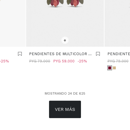
SELECCIONAR TALLE
SELECCIONA
+
PENDIENTES DE MULTICOLOR -
PENDIENTE
MULTICOLOR
BURDEOS
25
PYG
79.000
PYG
59.000
25
PYG
79.000
MOSTRANDO
24
DE
625
VER MÁS