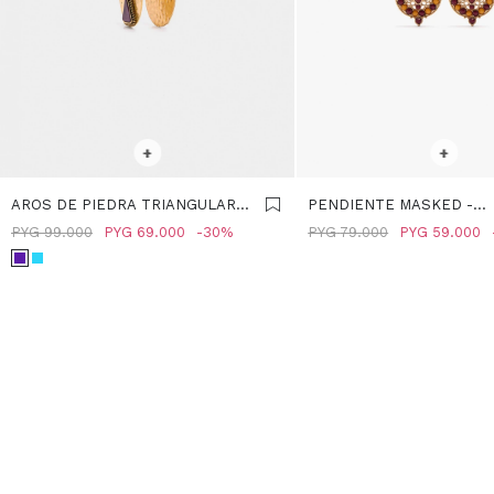
SELECCIONAR TALLE
SELECCIONAR TALLE
+
+
AROS DE PIEDRA TRIANGULAR -
PENDIENTE MASKED -
VERDE
MULTICOLOR
PYG
99.000
PYG
69.000
30
PYG
79.000
PYG
59.000