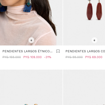
SELECCIONAR TALLE
SELECCIONAR TALLE
+
+
PENDIENTES LARGOS ÉTNICOS
PENDIENTES LARGOS C
CON FLECOS - MULTICOLOR
PIEDRAS - MULTICOLOR
PYG
159.000
PYG
109.000
31
PYG
99.000
PYG
69.000