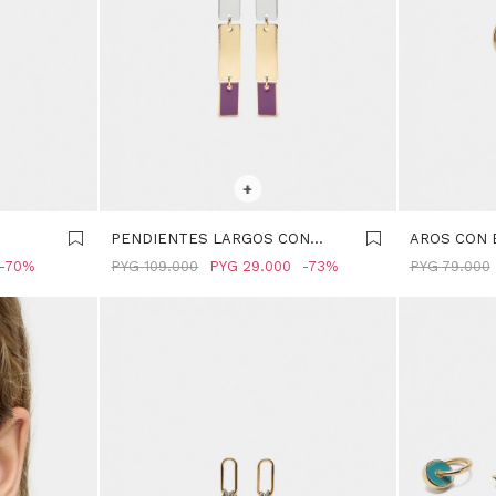
SELECCIONAR TALLE
SELECCIONA
+
PENDIENTES LARGOS CON
AROS CON 
OLOR
ESMALTADO - MULTICOLOR
MULTICOLO
70
PYG
109.000
PYG
29.000
73
PYG
79.000