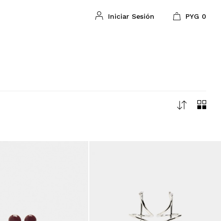
PYG
0