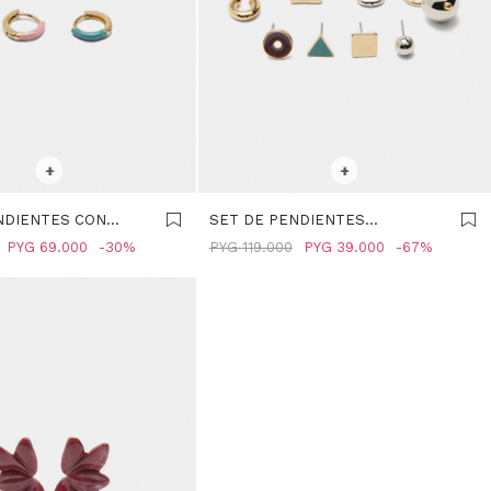
R TALLE
SELECCIONAR TALLE
+
+
NDIENTES CON
SET DE PENDIENTES
 MULTICOLOR
ASIMÉTRICOS - MULTICOLOR
PYG
69.000
30
PYG
119.000
PYG
39.000
67