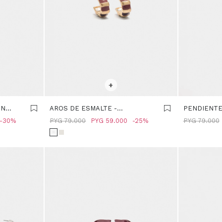
SELECCIONAR TALLE
SELECCIONA
+
ON
AROS DE ESMALTE -
PENDIENTE
MULTICOLOR
ESFERAS -
30
PYG
79.000
PYG
59.000
25
PYG
79.000