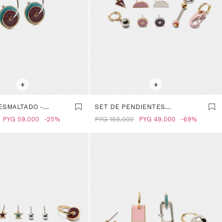
R TALLE
SELECCIONAR TALLE
+
+
ESMALTADO -
SET DE PENDIENTES
R
ASIMÉTRICOS - MULTICOLOR
PYG
59.000
25
PYG
159.000
PYG
49.000
69