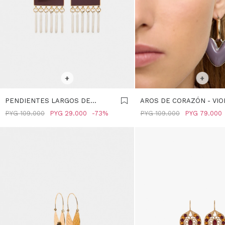
SELECCIONAR TALLE
SELECCIONAR TALLE
+
+
PENDIENTES LARGOS DE
AROS DE CORAZÓN - VIO
ESMALTE - MULTICOLOR
PYG
109.000
PYG
29.000
73
PYG
109.000
PYG
79.000