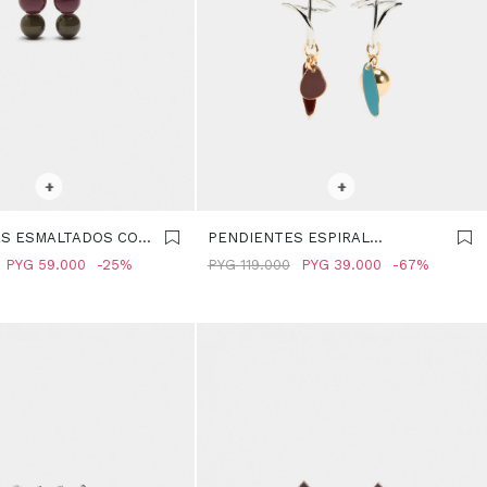
R TALLE
SELECCIONAR TALLE
+
+
S ESMALTADOS CON
PENDIENTES ESPIRAL
 MULTICOLOR
COLGANTES DE ESMALTE -
PYG
59.000
25
PYG
119.000
PYG
39.000
67
MULTICOLOR