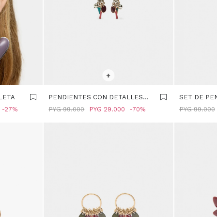
SELECCIONAR TALLE
SELECCIONA
+
LETA
PENDIENTES CON DETALLES
SET DE PE
GEOMÉTRICOS - MULTICOLOR
ESMALTE -
27
PYG
99.000
PYG
29.000
70
PYG
99.000