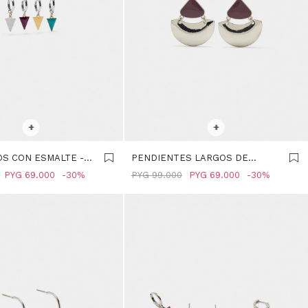
R TALLE
SELECCIONAR TALLE
+
+
OS CON ESMALTE -
PENDIENTES LARGOS DE
R
ESMALTE - BURDEOS
PYG
69.000
30
PYG
99.000
PYG
69.000
30