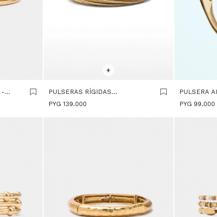
SELECCIONAR TALLE
SELECCIONA
+
 -
PULSERAS RÍGIDAS
PULSERA A
ENTRELAZADAS - DORADO
DORADO
PYG
139.000
PYG
99.000