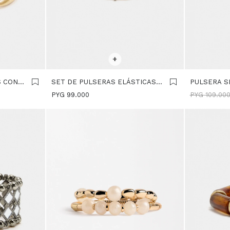
SELECCIONAR TALLE
SELECCIONA
+
S CON
SET DE PULSERAS ELÁSTICAS
PULSERA 
EFECTO PIEDRA - BEIGE
CUENTAS E
PYG
99.000
PYG
109.00
AZUL