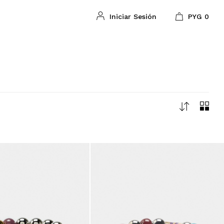
PYG
0