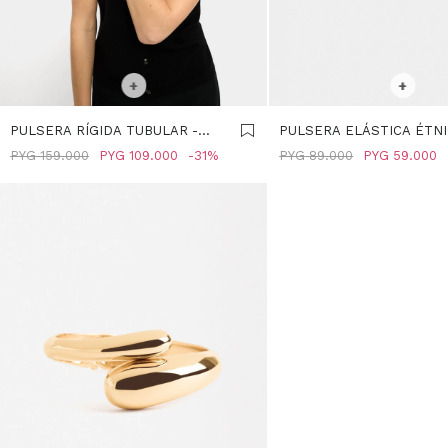
SELECCIONAR TALLE
SELECCIONAR TALLE
+
+
PULSERA RÍGIDA TUBULAR -
PULSERA ELÁSTICA ÉTNI
MARRON
MULTICOLOR
PYG
159.000
PYG
109.000
31
PYG
89.000
PYG
59.000