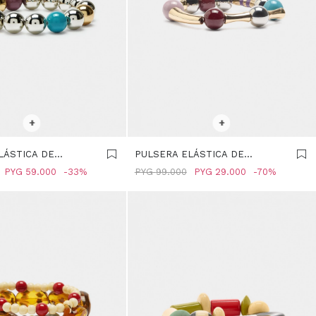
R TALLE
SELECCIONAR TALLE
+
+
LÁSTICA DE
PULSERA ELÁSTICA DE
 - MULTICOLOR
CUENTAS CON ESMALTE -
PYG
59.000
33
PYG
99.000
PYG
29.000
70
MULTICOLOR