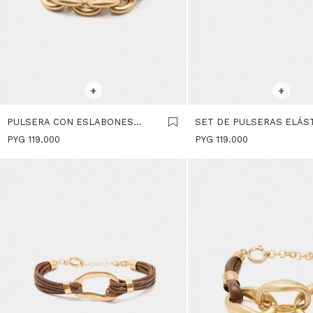
SELECCIONAR TALLE
SELECCIONAR TALLE
+
+
PULSERA CON ESLABONES
SET DE PULSERAS ELÁST
GRANDES - DORADO
DORADO
PYG
119.000
PYG
119.000