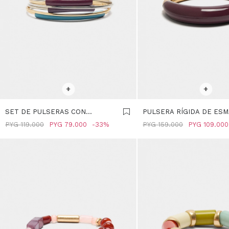
SELECCIONAR TALLE
SELECCIONAR TALLE
+
+
SET DE PULSERAS CON
PULSERA RÍGIDA DE ESM
ESMALTE - MULTICOLOR
VIOLETA
PYG
119.000
PYG
79.000
33
PYG
159.000
PYG
109.000