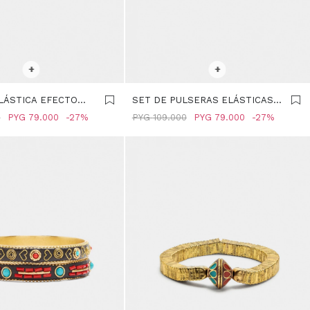
R TALLE
SELECCIONAR TALLE
+
+
LÁSTICA EFECTO
SET DE PULSERAS ELÁSTICAS -
ARRON
MULTICOLOR
0
PYG
79.000
27
PYG
109.000
PYG
79.000
27