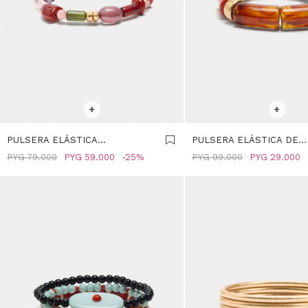
SELECCIONAR TALLE
SELECCIONAR TALLE
+
+
PULSERA ELÁSTICA
PULSERA ELÁSTICA DE
MULTICOLOR EFECTO PIEDRA -
CUENTAS CILÍNDRICAS -
PYG
79.000
PYG
59.000
25
PYG
99.000
PYG
29.000
MULTICOLOR
MULTICOLOR