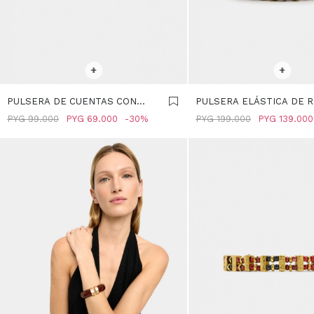
SELECCIONAR TALLE
SELECCIONAR TALLE
+
+
PULSERA DE CUENTAS CON
PULSERA ELÁSTICA DE 
COLGANTE - MULTICOLOR
ESPEJO - PLATEADO
PYG
99.000
PYG
69.000
30
PYG
199.000
PYG
139.000