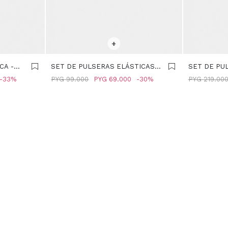
SELECCIONAR TALLE
SELECCIONA
+
CA -
SET DE PULSERAS ELÁSTICAS -
SET DE PU
MULTICOLOR
DETALLES 
33
PYG
99.000
PYG
69.000
30
PYG
219.00
MULTICOLO