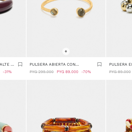
SELECCIONAR TALLE
SELECCIONA
+
ALTE -
PULSERA ABIERTA CON
PULSERA E
PIEDRAS - DORADO
ABALORIOS
31
PYG
299.000
PYG
89.000
70
PYG
89.000