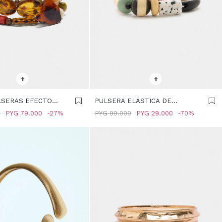
R TALLE
SELECCIONAR TALLE
+
+
LSERAS EFECTO
PULSERA ELÁSTICA DE
ULTICOLOR
CUENTAS MULTICOLOR -
0
PYG
79.000
27
PYG
99.000
PYG
29.000
70
MULTICOLOR