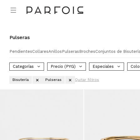

Pulseras
Pendientes
Collares
Anillos
Pulseras
Broches
Conjuntos de Bisuterí
Categorías
Precio
(PYG)
Especiales
Colo
Bisutería
Pulseras
Quitar filtros