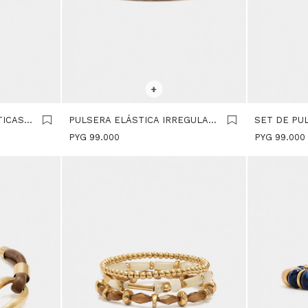
SELECCIONAR TALLE
SELECCIONA
+
ICAS -
PULSERA ELÁSTICA IRREGULAR
SET DE PU
- DORADO
CON CUENT
PYG
99.000
PYG
99.000