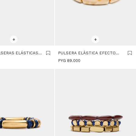
R TALLE
SELECCIONAR TALLE
+
+
LSERAS ELÁSTICAS
PULSERA ELÁSTICA EFECTO
AS - MULTICOLOR
PIEDRA - BEIGE
PYG
89.000