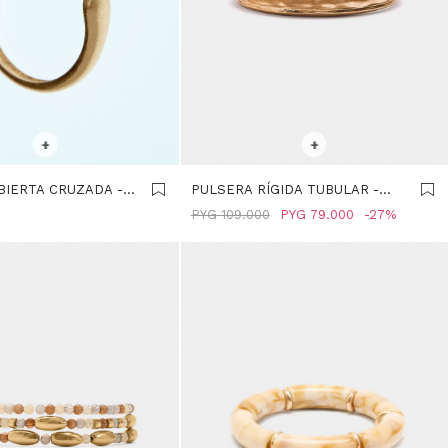
R TALLE
SELECCIONAR TALLE
+
+
BIERTA CRUZADA -
PULSERA RÍGIDA TUBULAR -
DORADO
PYG
109.000
PYG
79.000
27