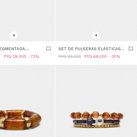
R TALLE
SELECCIONAR TALLE
+
+
SEGMENTADA
SET DE PULSERAS ELÁSTICAS
FECTO PIEDRA -
CON CUENTAS - MULTICOLOR
0
PYG
29.000
73
PYG
99.000
PYG
69.000
30