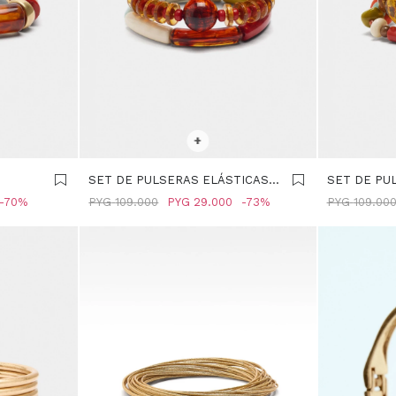
SELECCIONAR TALLE
SELECCIONA
+
SET DE PULSERAS ELÁSTICAS -
SET DE PU
MULTICOLOR
CAREY - M
70
PYG
109.000
PYG
29.000
73
PYG
109.00