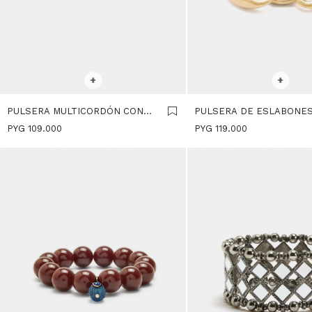
SELECCIONAR TALLE
SELECCIONAR TALLE
+
+
PULSERA MULTICORDÓN CON
PULSERA DE ESLABONE
ARO - MARRON
CORDÓN - MARRON
PYG
109.000
PYG
119.000