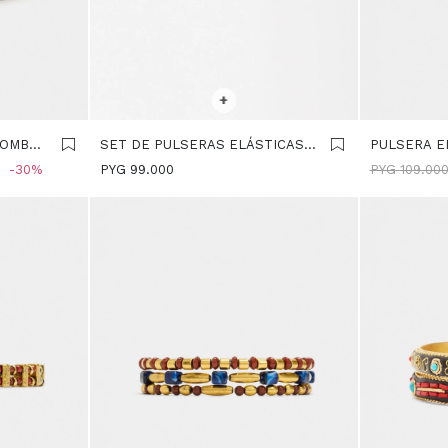
SELECCIONAR TALLE
SELECCIONA
+
ROMBOS
SET DE PULSERAS ELÁSTICAS
PULSERA E
CON RESINA - BEIGE
CAREY - M
30
PYG
99.000
PYG
109.00