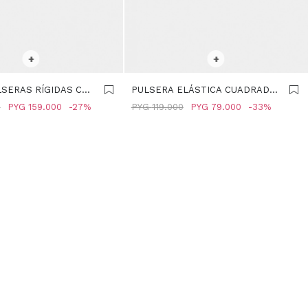
R TALLE
SELECCIONAR TALLE
+
+
LSERAS RÍGIDAS CON
PULSERA ELÁSTICA CUADRADA
DE COLOR -
CON COLGANTE - MULTICOLOR
0
PYG
159.000
27
PYG
119.000
PYG
79.000
33
R