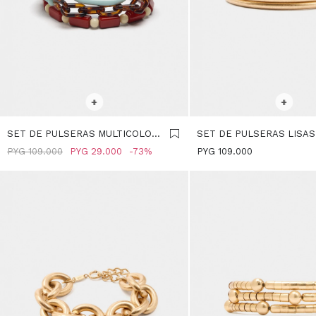
SELECCIONAR TALLE
SELECCIONAR TALLE
+
+
SET DE PULSERAS MULTICOLOR
SET DE PULSERAS LISAS
CON RESINA - MULTICOLOR
DORADO
PYG
109.000
PYG
29.000
73
PYG
109.000