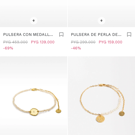
SELECCIONAR TALLE
SELECCIONAR TALLE
+
+
PULSERA CON MEDALLAS
PULSERA DE PERLA DE
Y PERLAS DE AGUA
AGUA DULCE CON
PYG
459.000
PYG
139.000
PYG
299.000
PYG
159.000
DULCE - PLATA DE LEY
CIRCONITA - PLATA DE
69
46
925 - ROSA
LEY 925 - DORADO