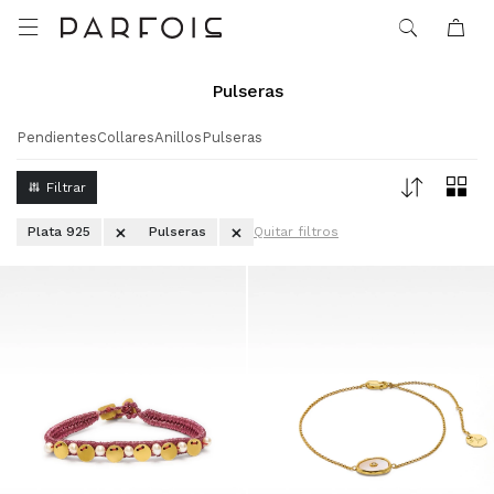

Pulseras
Pendientes
Collares
Anillos
Pulseras
Plata 925
Pulseras
Quitar filtros