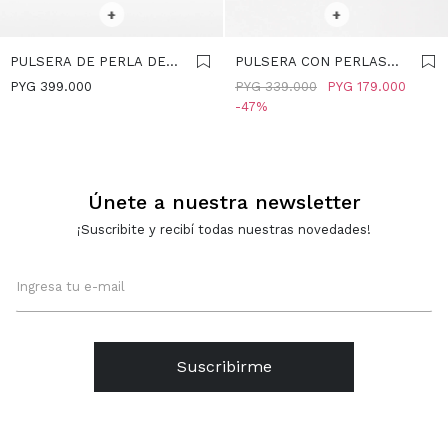
SELECCIONAR TALLE
SELECCIONAR TALLE
+
+
PULSERA DE PERLA DE
PULSERA CON PERLAS
AGUA DULCE CON
DE AGUA DULCE - PLATA
PYG
399.000
PYG
339.000
PYG
179.000
MEDALLA - PLATA DE LEY
DE LEY 925 - DORADO
47
925 - DORADO
Únete a nuestra newsletter
¡Suscribite y recibí todas nuestras novedades!
Suscribirme